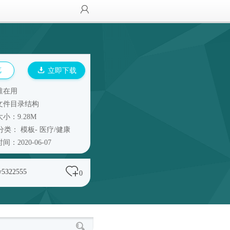
览
立即下载
谁在用
文件目录结构
小：9.28M
分类：
模板
-
医疗/健康
间：2020-06-07
y5322555
0