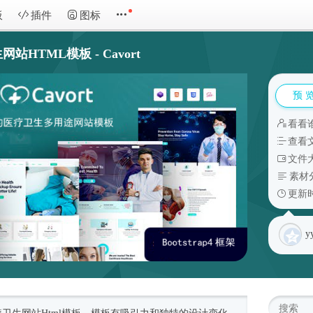
板
插件
图标
HTML模板 - Cavort
预 
看看
查看
文件大
素材
更新时
y