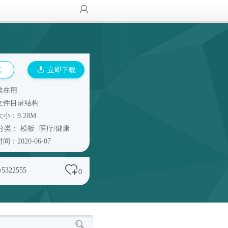
览
立即下载
谁在用
文件目录结构
小：9.28M
分类：
模板
-
医疗/健康
间：2020-06-07
y5322555
0