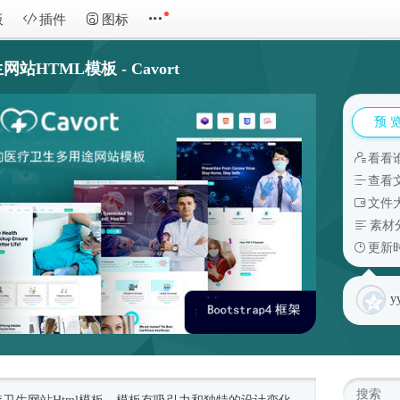
板
插件
图标
HTML模板 - Cavort
预 
看看
查看
文件大
素材
更新时
y