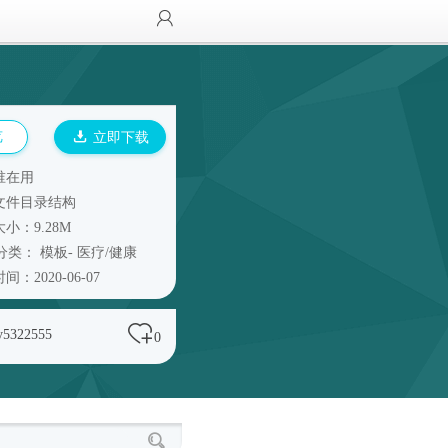
览
立即下载
谁在用
文件目录结构
小：9.28M
分类：
模板
-
医疗/健康
间：2020-06-07
y5322555
0