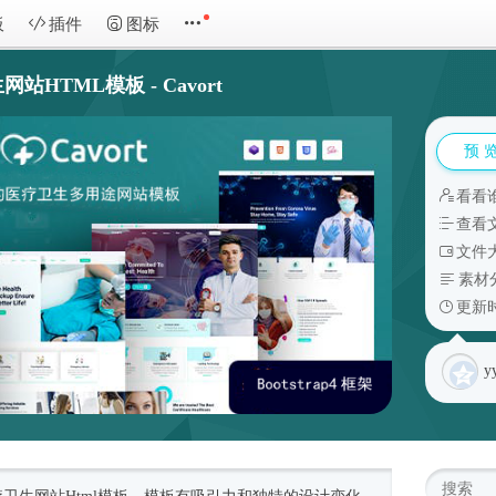
板
插件
图标
HTML模板 - Cavort
预 
看看
查看
文件大
素材
更新时
y